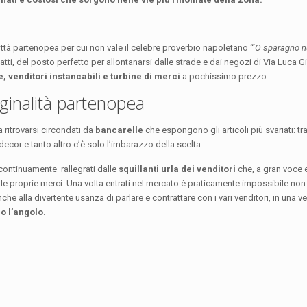
ittà partenopea per cui non vale il celebre proverbio napoletano “‘
O sparagno 
atti, del posto perfetto per allontanarsi dalle strade e dai negozi di Via Luca 
 venditori instancabili e turbine di merci
a pochissimo prezzo.
iginalità partenopea
 ritrovarsi circondati da
bancarelle
che espongono gli articoli più svariati: tra 
 decor e tanto altro c’è solo l’imbarazzo della scelta.
e continuamente rallegrati dalle
squillanti urla dei venditori
che, a gran voce e 
le proprie merci. Una volta entrati nel mercato è praticamente impossibile non u
e alla divertente usanza di parlare e contrattare con i vari venditori, in una v
ro l’angolo
.