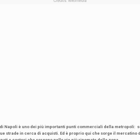
Credits: wikimedia
 di Napoli è uno dei più importanti punti commerciali della metropoli: so
 sue strade in cerca di acquisti. Ed è proprio qui che sorge il mercatino
inati e costosi che sorgono nelle vie più rinomate della zona.