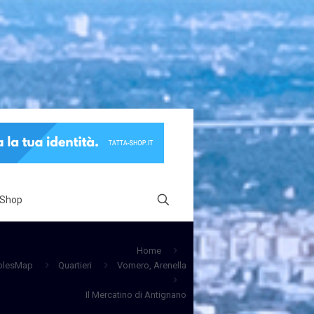
 Shop
Home
plesMap
Quartieri
Vomero, Arenella
Il Mercatino di Antignano