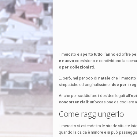
Il mercato è
aperto tutto l’anno
ed offre
pe
e nuovo
coesistono e condividono la scena, p
o per collezionisti
.
È, però, nel periodo di
natale
che il mercato r
simpatiche ed originalissime
idee per i reg
Anche per soddisfare i desideri legati all’
epi
concorrenziali
: un’occasione da cogliere a
Come raggiungerlo
Il mercato si estende tra le strade situate in
quando la calca è minore e si può passeggiare