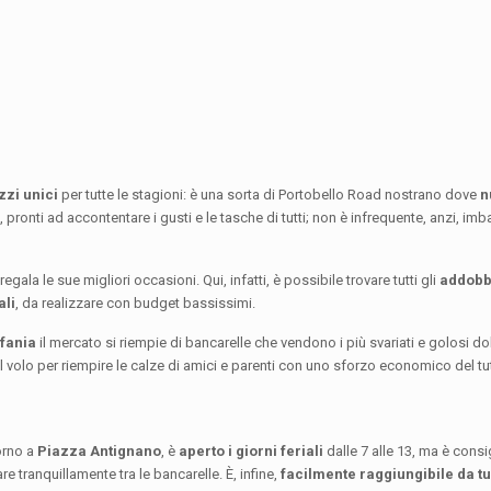
zzi unici
per tutte le stagioni: è una sorta di Portobello Road nostrano dove
n
ronti ad accontentare i gusti e le tasche di tutti; non è infrequente, anzi, imb
egala le sue migliori occasioni. Qui, infatti, è possibile trovare tutti gli
addobbi
ali
, da realizzare con budget bassissimi.
fania
il mercato si riempie di bancarelle che vendono i più svariati e golosi 
l volo per riempire le calze di amici e parenti con uno sforzo economico del tu
torno a
Piazza Antignano
, è
aperto i giorni feriali
dalle 7 alle 13, ma è consig
 tranquillamente tra le bancarelle. È, infine,
facilmente raggiungibile da tutt