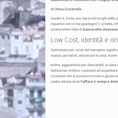
di Chiara Scaramella
Questo è, forse, uno dei pochi luoghi della c
risparmio non è mai guadagno”): si tratta, inf
un’atmosfera fatta di
bancarelle chiassose,
Low Cost, identità e or
Camminare per i vicoli del mercatino significa
scarpe, giocattoli, articoli per la casa, home
Inoltre, aggirandosi per i
bancarielli
, si vien
fantasiose, invitano i passanti ad acquistare 
occasioni che si possono trovare e grazie anch
casba urbana dove
l’affare è sempre diet