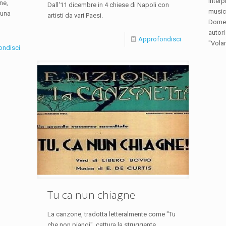
interp
ne,
Dall'11 dicembre in 4 chiese di Napoli con
musica
 una
artisti da vari Paesi.
Domen
autori
Approfondisci
"Volar
ondisci
Tu ca nun chiagne
La canzone, tradotta letteralmente come "Tu
che non piangi", cattura la struggente