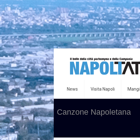
News
Visita Napoli
Mangia
Canzone Napoletana