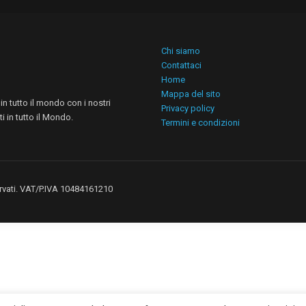
Chi siamo
Contattaci
Home
Mappa del sito
n tutto il mondo con i nostri
Privacy policy
i in tutto il Mondo.
Termini e condizioni
iservati. VAT/P.IVA 10484161210