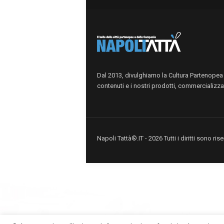
Dal 2013, divulghiamo la Cultura Partenopea i
contenuti e i nostri prodotti, commercializzat
Napoli Tattà®.IT - 2026 Tutti i diritti sono r