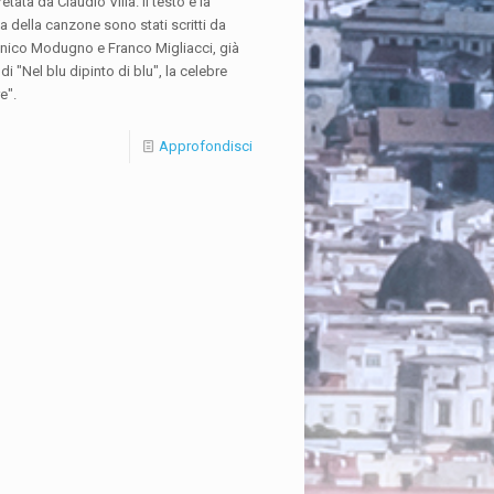
retata da Claudio Villa. Il testo e la
 della canzone sono stati scritti da
ico Modugno e Franco Migliacci, già
 di "Nel blu dipinto di blu", la celebre
e".
Approfondisci