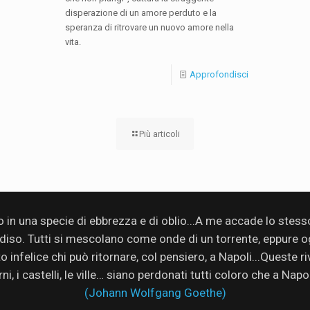
disperazione di un amore perduto e la
speranza di ritrovare un nuovo amore nella
vita.
Approfondisci
Più articoli
no in una specie di ebbrezza e di oblio...A me accade lo stes
adiso. Tutti si mescolano come onde di un torrente, eppure ogn
infelice chi può ritornare, col pensiero, a Napoli...Queste rive
rni, i castelli, le ville… siano perdonati tutti coloro che a Nap
(Johann Wolfgang Goethe)