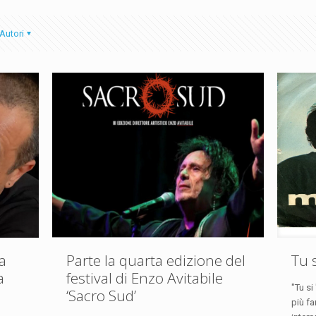
Autori
a
Parte la quarta edizione del
Tu 
a
festival di Enzo Avitabile
"Tu si
‘Sacro Sud’
più fa