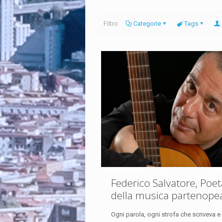
Filtro
Categorie
Tags
Federico Salvatore, Poet
della musica partenope
Ogni parola, ogni strofa che scriveva e