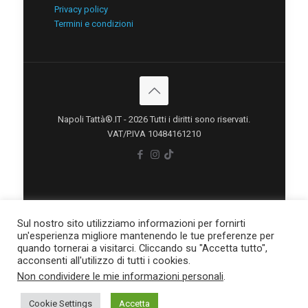
Privacy policy
Termini e condizioni
Napoli Tattà®.IT - 2026 Tutti i diritti sono riservati.
VAT/P.IVA 10484161210
Sul nostro sito utilizziamo informazioni per fornirti
un'esperienza migliore mantenendo le tue preferenze per
quando tornerai a visitarci. Cliccando su "Accetta tutto",
acconsenti all'utilizzo di tutti i cookies.
Non condividere le mie informazioni personali
.
situs scam
Cookie Settings
Accetta