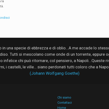
 la
tà.
ondisci
no in una specie di ebbrezza e di oblio...A me accade lo stes
adiso. Tutti si mescolano come onde di un torrente, eppure ogn
infelice chi può ritornare, col pensiero, a Napoli...Queste rive
rni, i castelli, le ville… siano perdonati tutti coloro che a Nap
(Johann Wolfgang Goethe)
Chi siamo
Contattaci
Home