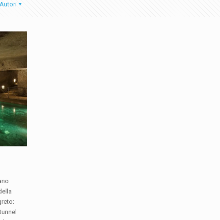
Autori
tano
della
reto:
tunnel