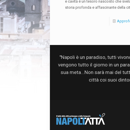
e cavità è un tesoro nascosto che svela
storia profonda e affascinante della cit
Approf
"Napoli è un paradiso, tutti vivo
vengono tutto il giorno in un par
sua meta...Non sarà mai del tutto 
città coi suoi dinto