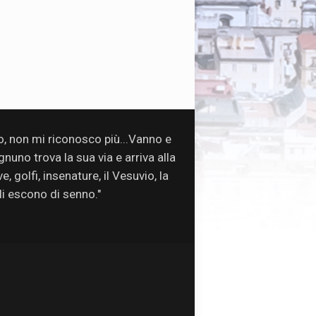
so, non mi riconosco più...Vanno e
uno trova la sua via e arriva alla
, golfi, insenature, il Vesuvio, la
oli escono di senno."