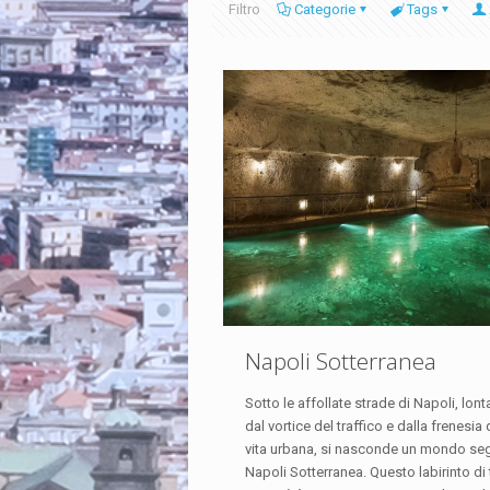
Filtro
Categorie
Tags
Napoli Sotterranea
Sotto le affollate strade di Napoli, lon
dal vortice del traffico e dalla frenesia 
vita urbana, si nasconde un mondo seg
Napoli Sotterranea. Questo labirinto di 