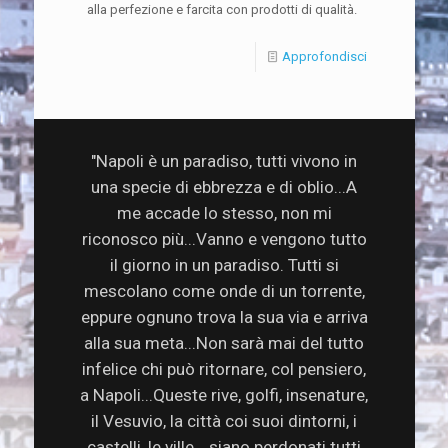
alla perfezione e farcita con prodotti di qualità.
Approfondisci
"Napoli è un paradiso, tutti vivono in
una specie di ebbrezza e di oblio...A
me accade lo stesso, non mi
riconosco più...Vanno e vengono tutto
il giorno in un paradiso. Tutti si
mescolano come onde di un torrente,
eppure ognuno trova la sua via e arriva
alla sua meta...Non sarà mai del tutto
infelice chi può ritornare, col pensiero,
a Napoli...Queste rive, golfi, insenature,
il Vesuvio, la città coi suoi dintorni, i
castelli, le ville… siano perdonati tutti