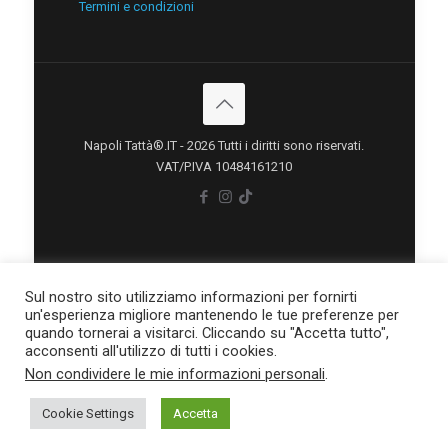
Termini e condizioni
Napoli Tattà®.IT - 2026 Tutti i diritti sono riservati.
VAT/P.IVA 10484161210
Sul nostro sito utilizziamo informazioni per fornirti
un'esperienza migliore mantenendo le tue preferenze per
quando tornerai a visitarci. Cliccando su "Accetta tutto",
acconsenti all'utilizzo di tutti i cookies.
Non condividere le mie informazioni personali
.
situs scam
Cookie Settings
Accetta