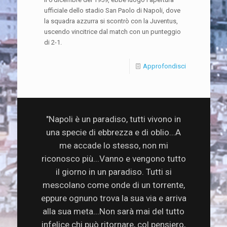
ufficiale dello stadio San Paolo di Napoli, dove
la squadra azzurra si scontrò con la Juventus,
uscendo vincitrice dal match con un punteggio
di 2-1.
Approfondisci
"Napoli è un paradiso, tutti vivono in
una specie di ebbrezza e di oblio...A
me accade lo stesso, non mi
riconosco più...Vanno e vengono tutto
il giorno in un paradiso. Tutti si
mescolano come onde di un torrente,
eppure ognuno trova la sua via e arriva
alla sua meta...Non sarà mai del tutto
infelice chi può ritornare, col pensiero,