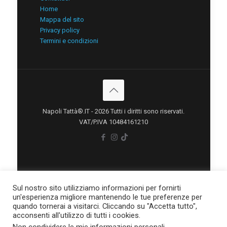
Home
Mappa del sito
Privacy policy
Termini e condizioni
Napoli Tattà®.IT - 2026 Tutti i diritti sono riservati.
VAT/P.IVA 10484161210
Sul nostro sito utilizziamo informazioni per fornirti
un'esperienza migliore mantenendo le tue preferenze per
quando tornerai a visitarci. Cliccando su "Accetta tutto",
acconsenti all'utilizzo di tutti i cookies.