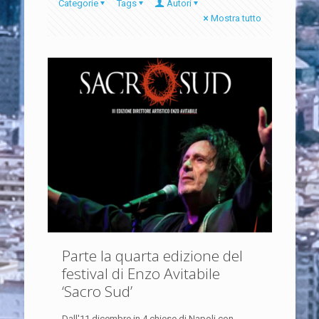
Categorie
Tags
Autori
Mostra tutto
Parte la quarta edizione del
festival di Enzo Avitabile
‘Sacro Sud’
Dall'11 dicembre in 4 chiese di Napoli con