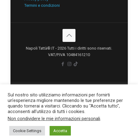
Termini e condizioni
Napoli Tattà®.IT - 2026 Tutti i diritti sono riservati.
VAT/P.IVA 10484161210
Sul nostro sito utilizziamo informazioni per fornirti
un'esperienza migliore mantenendo le tue preferenze per
quando tornerai a visitarci. Cliccando su "Accetta tutto",
acconsenti all'utilizzo di tutti i cookies.
Non condividere le mie informazioni personali
.
situs scam
Cookie Settings
Accetta