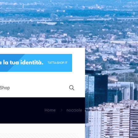
 Shop
Home
nocciole