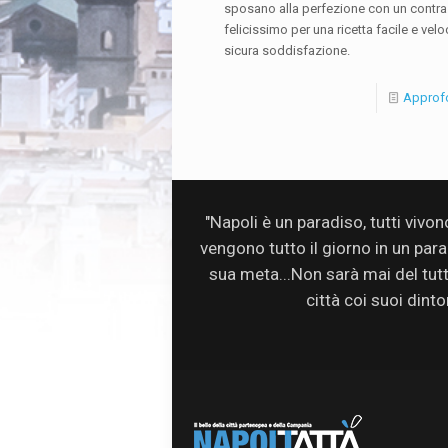
sposano alla perfezione con un contra
felicissimo per una ricetta facile e velo
sicura soddisfazione.
Approf
"Napoli è un paradiso, tutti vivo
vengono tutto il giorno in un par
sua meta...Non sarà mai del tutto 
città coi suoi dinto