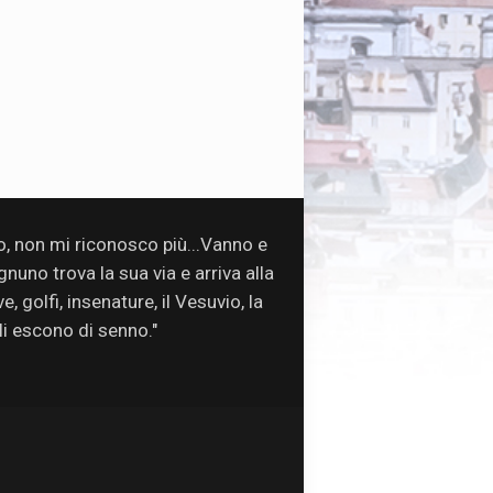
so, non mi riconosco più...Vanno e
uno trova la sua via e arriva alla
, golfi, insenature, il Vesuvio, la
oli escono di senno."