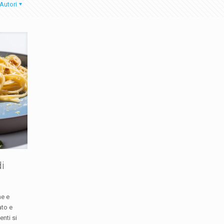
Autori
i
ne e
ato e
nti si