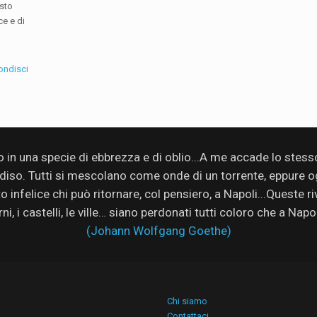
sto
ce e di
ondisci
no in una specie di ebbrezza e di oblio...A me accade lo stes
adiso. Tutti si mescolano come onde di un torrente, eppure ogn
infelice chi può ritornare, col pensiero, a Napoli...Queste rive
rni, i castelli, le ville… siano perdonati tutti coloro che a Nap
(Johann Wolfgang Goethe)
Chi siamo
Contattaci