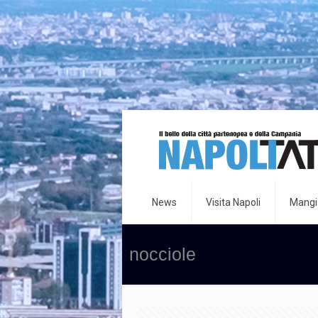
News
Visita Napoli
Mangia
nocciole