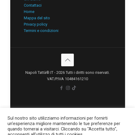
Contattaci
Home
Mappa del sito
Privacy policy
Termini e condizioni
Napoli Tattà®.IT - 2026 Tutti i diritti sono riservati.
VAT/P.IVA 10484161210
Sul nostro sito utilizziamo informazioni per fornirti
un'esperienza migliore mantenendo le tue preferenze per
quando tornerai a visitarci. Cliccando su "Accetta tutto",
acconsenti all'utilizzo di tutti i cookies.