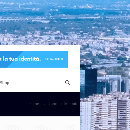
 Shop
Home
torrone dei morti