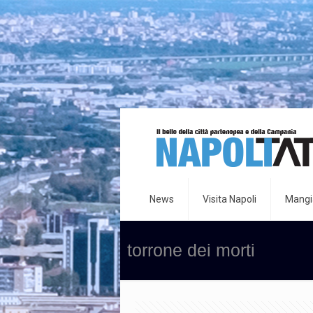
News
Visita Napoli
Mangia
torrone dei morti