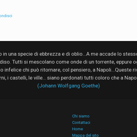
ondisci
no in una specie di ebbrezza e di oblio...A me accade lo stes
adiso. Tutti si mescolano come onde di un torrente, eppure ogn
infelice chi può ritornare, col pensiero, a Napoli...Queste rive
rni, i castelli, le ville… siano perdonati tutti coloro che a Nap
(Johann Wolfgang Goethe)
Chi siamo
Contattaci
Home
Mappa del sito