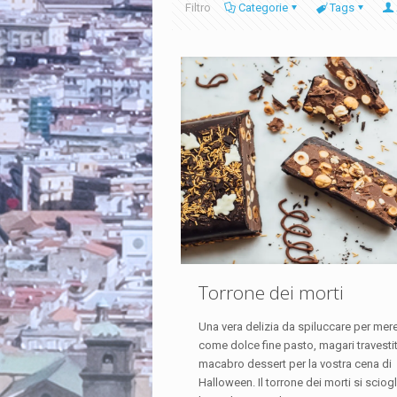
Filtro
Categorie
Tags
Torrone dei morti
Una vera delizia da spiluccare per mer
come dolce fine pasto, magari travesti
macabro dessert per la vostra cena di
Halloween. Il torrone dei morti si sciogl