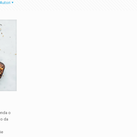
Autori
enda o
to da
ie