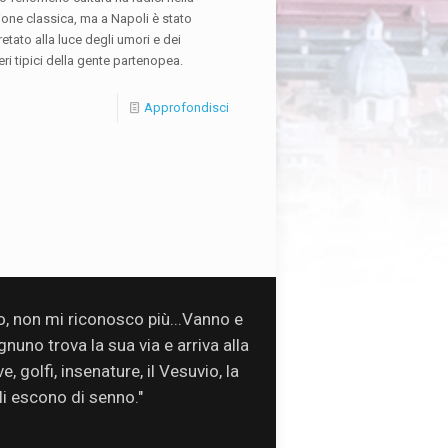
ione classica, ma a Napoli è stato
retato alla luce degli umori e dei
eri tipici della gente partenopea.
Approfondisci
so, non mi riconosco più...Vanno e
uno trova la sua via e arriva alla
, golfi, insenature, il Vesuvio, la
oli escono di senno."