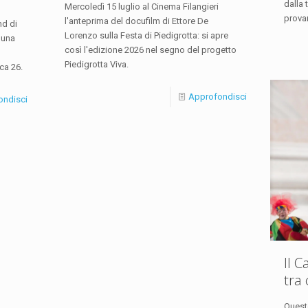
dalla 
Mercoledì 15 luglio al Cinema Filangieri
provar
l'anteprima del docufilm di Ettore De
nd di
Lorenzo sulla Festa di Piedigrotta: si apre
e una
così l'edizione 2026 nel segno del progetto
n
Piedigrotta Viva.
ca 26.
Approfondisci
ondisci
Il 
tra 
Questo