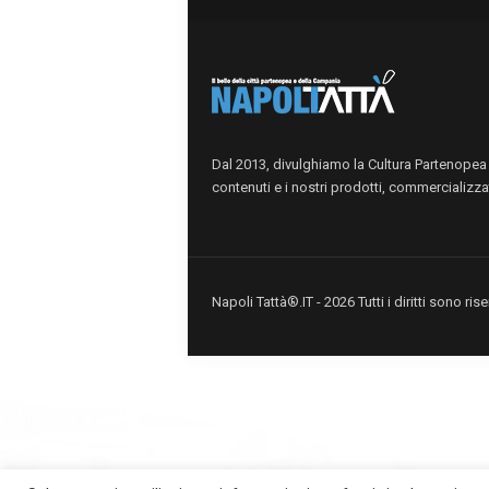
Dal 2013, divulghiamo la Cultura Partenopea i
contenuti e i nostri prodotti, commercializzat
Napoli Tattà®.IT - 2026 Tutti i diritti sono r