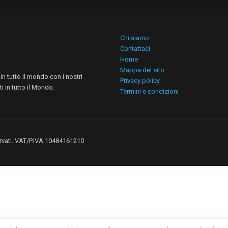
Chi siamo
Contattaci
Home
Mappa del sito
n tutto il mondo con i nostri
Privacy policy
i in tutto il Mondo.
Termini e condizioni
iservati. VAT/P.IVA 10484161210