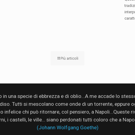
tradiz
interp
caratt
Più articoli
no in una specie di ebbrezza e di oblio...A me accade lo stes
adiso. Tutti si mescolano come onde di un torrente, eppure ogn
infelice chi può ritornare, col pensiero, a Napoli...Queste rive
rni, i castelli, le ville… siano perdonati tutti coloro che a Nap
(Johann Wolfgang Goethe)