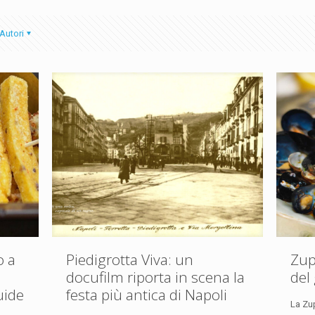
Autori
o a
Piedigrotta Viva: un
Zup
docufilm riporta in scena la
del
uide
festa più antica di Napoli
La Zu