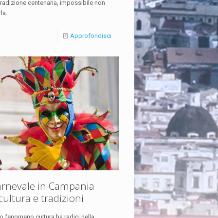
tradizione centenaria, impossibile non
la.
Approfondisci
Carnevale in Campania
cultura e tradizioni
 fenomeno cultura ha radici nella