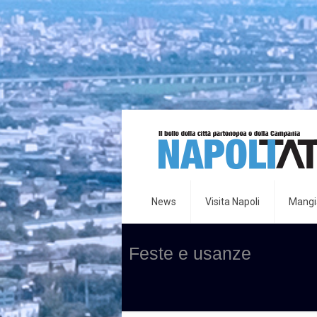
News
Visita Napoli
Mangia
Feste e usanze