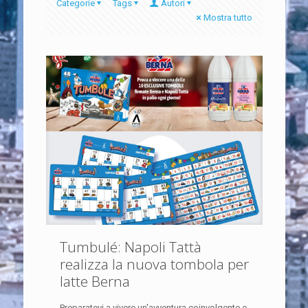
Categorie
Tags
Autori
Mostra tutto
Tumbulé: Napoli Tattà
realizza la nuova tombola per
latte Berna
Preparatevi a vivere un'avventura coinvolgente e