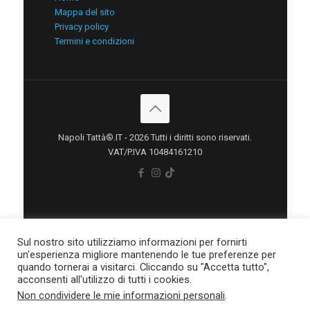
Mappa del sito
Privacy policy
Termini e condizioni
Napoli Tattà®.IT - 2026 Tutti i diritti sono riservati.
VAT/P.IVA 10484161210
Sul nostro sito utilizziamo informazioni per fornirti
un'esperienza migliore mantenendo le tue preferenze per
quando tornerai a visitarci. Cliccando su "Accetta tutto",
acconsenti all'utilizzo di tutti i cookies.
Non condividere le mie informazioni personali
.