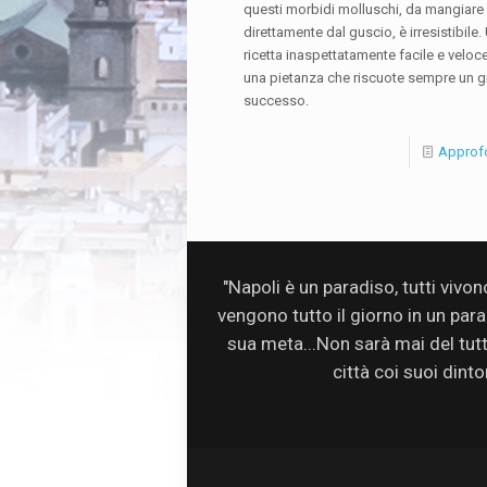
questi morbidi molluschi, da mangiare
direttamente dal guscio, è irresistibile.
ricetta inaspettatamente facile e veloc
una pietanza che riscuote sempre un g
successo.
Approf
"Napoli è un paradiso, tutti vivo
vengono tutto il giorno in un par
sua meta...Non sarà mai del tutto 
città coi suoi dinto