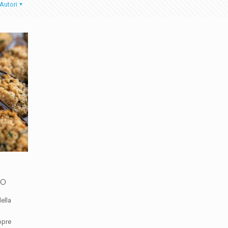
Autori
no
ella
opre