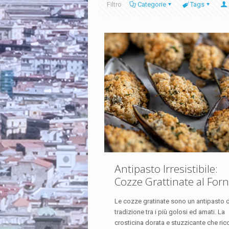
Filtro
Categorie
Tags
Antipasto Irresistibile:
Cozze Grattinate al For
Le cozze gratinate sono un antipasto d
tradizione tra i più golosi ed amati. La
crosticina dorata e stuzzicante che ric