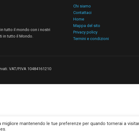
Chi siamo
Contattaci
Home
Mappa del sito
n tutto il mondo con i nostri
Privacy policy
i in tutto il Mondo.
Termini e condizioni
iservati. VAT/P.IVA 10484161210
za migliore mantenendo le tue preferenze per quando tornerai a visitar
ies.