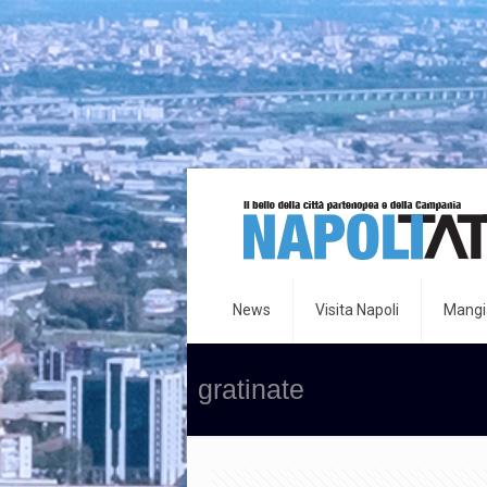
News
Visita Napoli
Mangia
gratinate