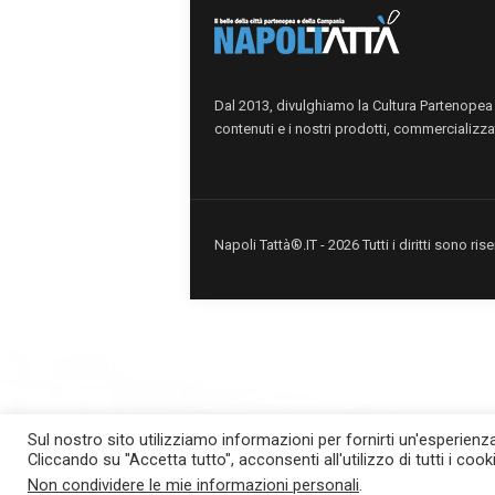
Dal 2013, divulghiamo la Cultura Partenopea i
contenuti e i nostri prodotti, commercializzat
Napoli Tattà®.IT - 2026 Tutti i diritti sono r
Sul nostro sito utilizziamo informazioni per fornirti un'esperien
situs scam
Cliccando su "Accetta tutto", acconsenti all'utilizzo di tutti i cook
Non condividere le mie informazioni personali
.