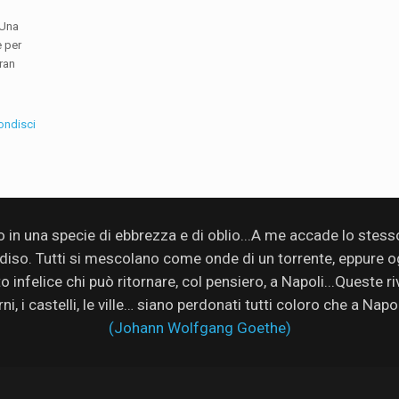
 Una
e per
ran
ondisci
no in una specie di ebbrezza e di oblio...A me accade lo stes
adiso. Tutti si mescolano come onde di un torrente, eppure ogn
infelice chi può ritornare, col pensiero, a Napoli...Queste rive
rni, i castelli, le ville… siano perdonati tutti coloro che a Nap
(Johann Wolfgang Goethe)