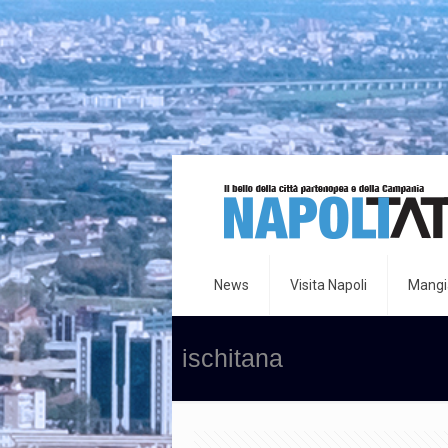
News
Visita Napoli
Mangia
ischitana