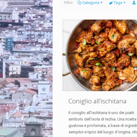
Filtro
Categorie
Tags
Coniglio all’ischitana
Il coniglio all'ischitana è uno dei piatti
simbolo dell'isola di Ischia. Una ricetta
gustosa e profumata, a base di ingredi
semplici e tipici del luogo d'origine, ch