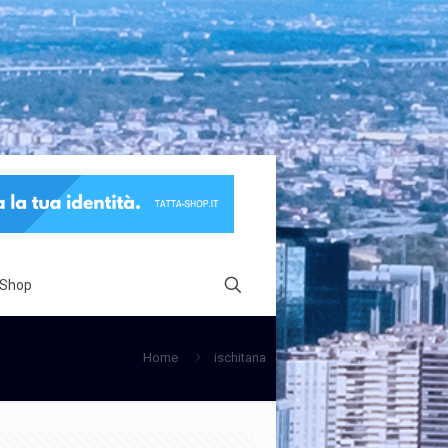
 Shop
Home
ischitana