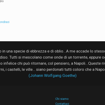
lio
ondisci
no in una specie di ebbrezza e di oblio...A me accade lo stes
adiso. Tutti si mescolano come onde di un torrente, eppure ogn
infelice chi può ritornare, col pensiero, a Napoli...Queste rive
rni, i castelli, le ville… siano perdonati tutti coloro che a Nap
(Johann Wolfgang Goethe)
Chi siamo
Contattaci