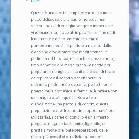
Questa è una ricetta semplice che assicura un
piatto delizioso e una carne morbida, mai
secca. I pezzi di coniglio vengono immersi nel
vino bianco, poi rosolati in padella e infine cotti
lentamente e delicatamente insieme a
pomodorini freschi. Il piatto è arricchito dalle
classiche erbe aromatiche mediterranee, in
particolare il basilico, ma anche il prezzemolo, il
timo selvatico e la maggiorana.La ricetta per
preparare il coniglio all’ischitana è quindi facile
da replicare e il segreto per ottenere un
secondo piatto molto saporito, perfetto per il
pranzo della domenica in famiglia, è iniziare con
un coniglio di alta qualità. Se avete a
disposizione una pentola di coccio, questa
preparazione vi offre un’ottima opportunità per
utilizzarla.La carne di coniglio è un alimento
pregiato: magra e facilmente digeribile, si
presta a molte prelibate preparazioni, dalle
ricette più semplici e tradizionali come il