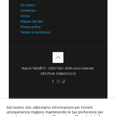
Chi siamo
Contattaci
Home
Mappa del sito
Privacy policy
Termini e condizioni
Napoli Tattà®.IT - 2026 Tutti i diritti sono riservati.
VAT/P.IVA 10484161210
Sul nostro sito utilizziamo informazioni per fornirti
un'esperienza migliore mantenendo le tue preferenze per