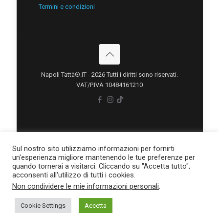
Termini e condizioni
Napoli Tattà®.IT - 2026 Tutti i diritti sono riservati.
VAT/P.IVA 10484161210
Sul nostro sito utilizziamo informazioni per fornirti
un'esperienza migliore mantenendo le tue preferenze per
quando tornerai a visitarci. Cliccando su "Accetta tutto",
acconsenti all'utilizzo di tutti i cookies.
Non condividere le mie informazioni personali
.
situs scam
Cookie Settings
Accetta