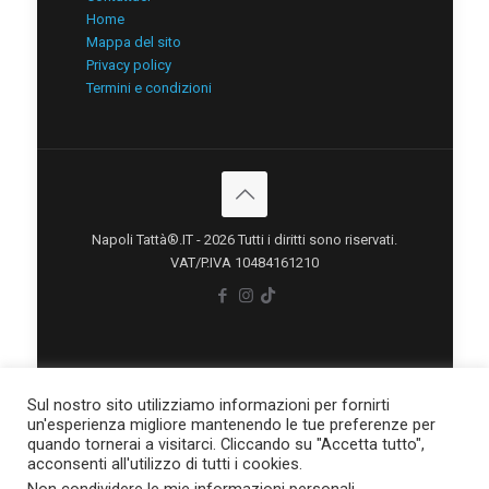
Home
Mappa del sito
Privacy policy
Termini e condizioni
Napoli Tattà®.IT - 2026 Tutti i diritti sono riservati.
VAT/P.IVA 10484161210
Sul nostro sito utilizziamo informazioni per fornirti
un'esperienza migliore mantenendo le tue preferenze per
quando tornerai a visitarci. Cliccando su "Accetta tutto",
acconsenti all'utilizzo di tutti i cookies.