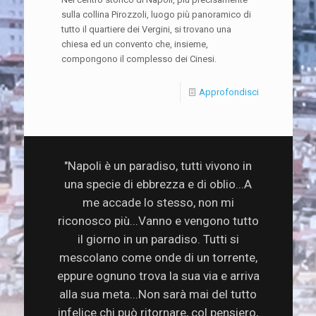
sulla collina Pirozzoli, luogo più panoramico di
tutto il quartiere dei Vergini, si trovano una
chiesa ed un convento che, insieme,
compongono il complesso dei Cinesi.
Approfondisci
"Napoli è un paradiso, tutti vivono in
una specie di ebbrezza e di oblio...A
me accade lo stesso, non mi
riconosco più...Vanno e vengono tutto
il giorno in un paradiso. Tutti si
mescolano come onde di un torrente,
eppure ognuno trova la sua via e arriva
alla sua meta...Non sarà mai del tutto
infelice chi può ritornare, col pensiero,