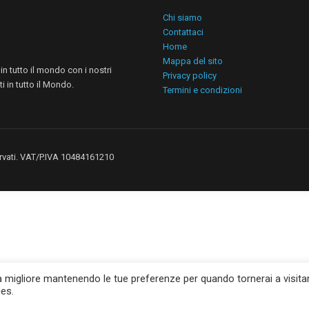
Chi siamo
Contattaci
Home
Mappa del sito
n tutto il mondo con i nostri
Privacy policy
i in tutto il Mondo.
Termini e condizioni
iservati. VAT/P.IVA 10484161210
za migliore mantenendo le tue preferenze per quando tornerai a visitar
ies.