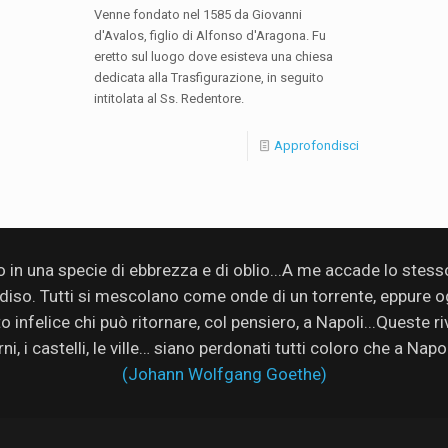
Venne fondato nel 1585 da Giovanni
d'Avalos, figlio di Alfonso d'Aragona. Fu
eretto sul luogo dove esisteva una chiesa
dedicata alla Trasfigurazione, in seguito
intitolata al Ss. Redentore.
Approfondisci
no in una specie di ebbrezza e di oblio...A me accade lo stes
adiso. Tutti si mescolano come onde di un torrente, eppure ogn
infelice chi può ritornare, col pensiero, a Napoli...Queste rive
rni, i castelli, le ville… siano perdonati tutti coloro che a Nap
(Johann Wolfgang Goethe)