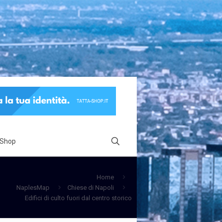
 Shop
Home
NaplesMap
Chiese di Napoli
Edifici di culto fuori dal centro storico