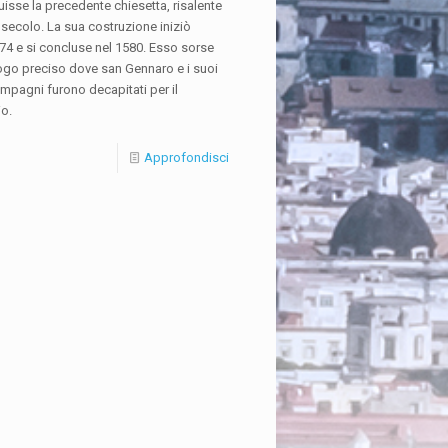
uisse la precedente chiesetta, risalente
II secolo. La sua costruzione iniziò
74 e si concluse nel 1580. Esso sorse
uogo preciso dove san Gennaro e i suoi
mpagni furono decapitati per il
io.
Approfondisci