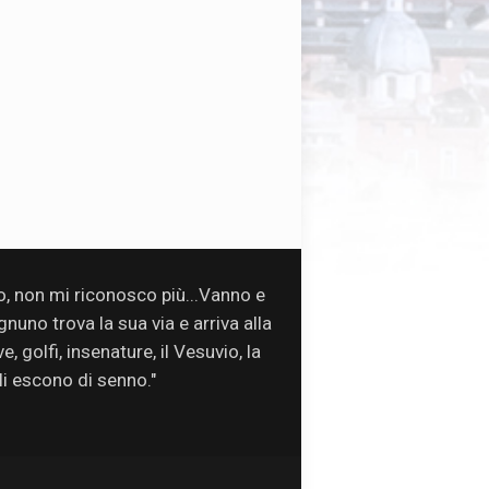
so, non mi riconosco più...Vanno e
uno trova la sua via e arriva alla
, golfi, insenature, il Vesuvio, la
oli escono di senno."