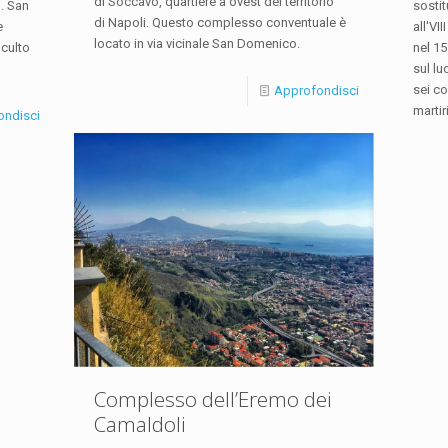
di Soccavo, quartiere a ovest del territorio
o. San
sostit
di Napoli. Questo complesso conventuale è
e
all'VI
locato in via vicinale San Domenico.
 culto
nel 15
sul l
sei co
Approfondisci
martir
ondisci
Complesso dell’Eremo dei
Camaldoli