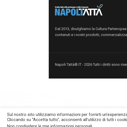
Dal 2013, divulghiamo la Cultura Partenopea i
contenuti e i nostri prodotti, commercializzat
Napoli Tattà®.IT - 2026 Tutti i diritti sono r
Sul nostro sito utilizziamo informazioni per fornirti un'esperien
situs scam
Cliccando su "Accetta tutto", acconsenti all'utilizzo di tutti i cook
Non condividere le mie informazioni personali
.