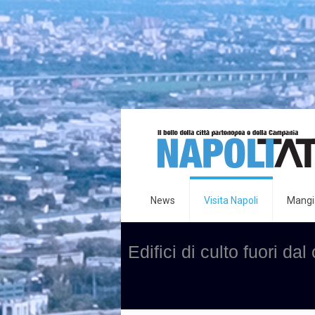
News
Visita Napoli
Mangia
Edifici di culto fuori dal