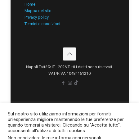
Home
Mappa del sito
Privacy policy
Termini e condizioni
Napoli Tattà®.IT - 2026 Tutti i diritti sono riservati.
VAT/P.IVA 10484161210
Sul nostro sito utilizziamo informazioni per fornirti
un'esperienza migliore mantenendo le tue preferenze per
quando tornerai a visitarci. Cliccando su "Accetta tutto",
acconsenti all'utilizzo di tutti i cookies.
Non condividere le mie informazioni personali
.