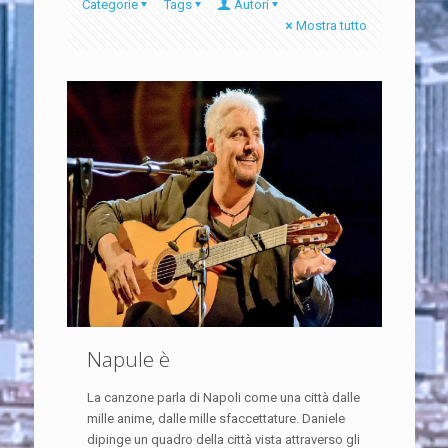
Categorie
Tags
Autori
Mostra tutto
Napule è
La canzone parla di Napoli come una città dalle
mille anime, dalle mille sfaccettature. Daniele
dipinge un quadro della città vista attraverso gli