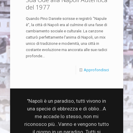
del 1977
Quando Pino Daniele scrisse e registrò "Napule
è", la città di Napoli era al culmine di una fase di
cambiamento sociale e culturale. La canzone
catturò perfettamente l'anima di Napoli, un mix
unico di tradizione e modernità, una città in
costante evoluzione ma ancorata alle sue radici
profonde...
Approfondisci
"Napoli è un paradiso, tutti vivono in
una specie di ebbrezza e di oblio...A
me accade lo stesso, non mi
riconosco più...Vanno e vengono tutto
il giorno in un paradiso. Tutti si