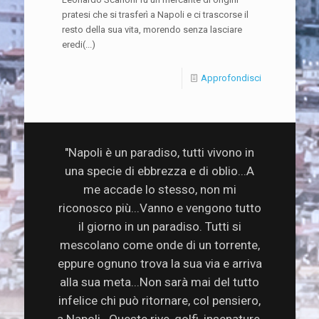
pratesi che si trasferì a Napoli e ci trascorse il
resto della sua vita, morendo senza lasciare
eredi(...)
Approfondisci
"Napoli è un paradiso, tutti vivono in
una specie di ebbrezza e di oblio...A
me accade lo stesso, non mi
riconosco più...Vanno e vengono tutto
il giorno in un paradiso. Tutti si
mescolano come onde di un torrente,
eppure ognuno trova la sua via e arriva
alla sua meta...Non sarà mai del tutto
infelice chi può ritornare, col pensiero,
a Napoli...Queste rive, golfi, insenature,