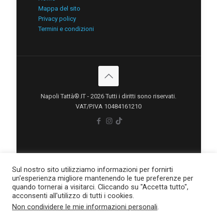
Mappa del sito
Privacy policy
Termini e condizioni
Napoli Tattà®.IT - 2026 Tutti i diritti sono riservati.
VAT/P.IVA 10484161210
Sul nostro sito utilizziamo informazioni per fornirti
un'esperienza migliore mantenendo le tue preferenze per
quando tornerai a visitarci. Cliccando su "Accetta tutto",
acconsenti all'utilizzo di tutti i cookies.
Non condividere le mie informazioni personali
.