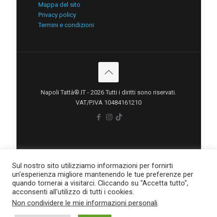
Mappa del sito
Privacy policy
Termini e condizioni
Napoli Tattà®.IT - 2026 Tutti i diritti sono riservati.
VAT/P.IVA 10484161210
Sul nostro sito utilizziamo informazioni per fornirti
un'esperienza migliore mantenendo le tue preferenze per
quando tornerai a visitarci. Cliccando su "Accetta tutto",
acconsenti all'utilizzo di tutti i cookies.
Non condividere le mie informazioni personali
.