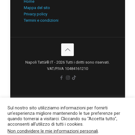
Home
Mappa del sito
Privacy policy
Termini e condizioni
Napoli Tattà®.IT - 2026 Tutti i diritti sono riservati.
VAT/P.IVA 10484161210
Sul nostro sito utilizziamo informazioni per fornirti
un'esperienza migliore mantenendo le tue preferenze per
quando tornerai a visitarci. Cliccando su "Accetta tutto",
acconsenti all'utilizzo di tutti i cookies.
Non condividere le mie informazioni personali
.