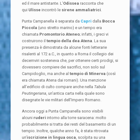
ed il mare antistante. L’
Odissea
racconta che
qui
Ulisse
incontrò le
sirene ammaliatrici
.
Punta Campanella è separata da
Capri
dalla
Bocca
Piccola
(uno stretto marino) e un tempo era
chiamata
Promontorio Ateneo
; infatti, i greci vi
costruirono il
tempio della dea Atena
. La sua
presenza è dimostrata da alcune fonti letterarie
risalenti al 172 a.C., in quanto a Roma il collegio dei
decemviri sosteneva che, per ottenere certi prodigi, si
dovessero compiere dei sacrifici, non solo sul
Campidoglio, ma anche al
tempio di Minerva
(così
era chiamata Atena dai romani). Una menzione
all’edificio di culto compare anche nella
Tabula
Peutingeriana
, un’antica carta nella quale sono
disegnate le vie militari dell’Impero Romano.
Ancora oggi a Punta Campanella sono visibili
alcuni
ruderi
intorno alla torre saracena: molto
probabilmente si tratta dei resti del basamento di un
tempio. Inoltre, qualche anno fa, è stata ritrovata
un’
iscrizione in lingua osca
, scolpita su una