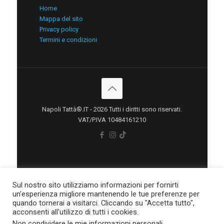
Home
Mappa del sito
Privacy policy
Termini e condizioni
Napoli Tattà®.IT - 2026 Tutti i diritti sono riservati.
VAT/P.IVA 10484161210
Sul nostro sito utilizziamo informazioni per fornirti
un'esperienza migliore mantenendo le tue preferenze per
quando tornerai a visitarci. Cliccando su "Accetta tutto",
acconsenti all'utilizzo di tutti i cookies.
Non condividere le mie informazioni personali
.