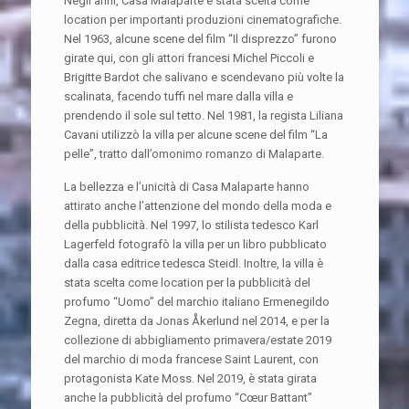
Negli anni, Casa Malaparte è stata scelta come
location per importanti produzioni cinematografiche.
Nel 1963, alcune scene del film “Il disprezzo” furono
girate qui, con gli attori francesi Michel Piccoli e
Brigitte Bardot che salivano e scendevano più volte la
scalinata, facendo tuffi nel mare dalla villa e
prendendo il sole sul tetto. Nel 1981, la regista Liliana
Cavani utilizzò la villa per alcune scene del film “La
pelle”, tratto dall’omonimo romanzo di Malaparte.
La bellezza e l’unicità di Casa Malaparte hanno
attirato anche l’attenzione del mondo della moda e
della pubblicità. Nel 1997, lo stilista tedesco Karl
Lagerfeld fotografò la villa per un libro pubblicato
dalla casa editrice tedesca Steidl. Inoltre, la villa è
stata scelta come location per la pubblicità del
profumo “Uomo” del marchio italiano Ermenegildo
Zegna, diretta da Jonas Åkerlund nel 2014, e per la
collezione di abbigliamento primavera/estate 2019
del marchio di moda francese Saint Laurent, con
protagonista Kate Moss. Nel 2019, è stata girata
anche la pubblicità del profumo “Cœur Battant”