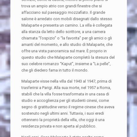
trova un ampio atrio con grandi finestre che si
affacciano sul paesaggio mozzafiato. Il grande
salone è arredato con mobili disegnati dallo stesso
Malaparte e presenta un camino. La villa è collegata
alla stanza da letto dello scrittore, a una camera
chiamata “l’ospizio” o “la favorita” per gli amici o gli
amanti del momento, e allo studio di Malaparte, che
offre una vista panoramica sul mare. È proprio in
questo studio che Malaparte completò la stesura del
suo celebre romanzo “Kaput”, insieme a “La pelle”,
che gli diedero fama in tutto il mondo.
Malaparte visse nella villa dal 1943 al 1947, prima di
trasferirsi a Parigi. Alla sua morte, nel 1957 a Roma,
stabilì che la villa fosse trasformata in una casa di
studio e accoglienza per gli studenti cinesi, come
segno di gratitudine verso il regime cinese che aveva
sostenuto negli ultimi anni. Tuttavia, i suoi eredi
ottennero la proprietà della villa, che oggi è una
residenza privata e non aperta al pubblico.