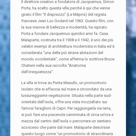
Il direttore creativo e fondatore di Jacquemus, Simon
Porte, ha scelto questa villa perché è qui che venne
girato il film “Il disprezzo” (Le Mépris) del regista
francese Jean Luc Godard nel 1963. Questo film, con
la sua visione di bellezza e modernità, ha ispirato
Porte a fondare Jacquemus quindici anni fa. Casa
Malaparte, costruita tra il 1938 e il 1942, è uno dei più
celebri esempi di architettura modernista in Italia ed è
considerata “una delle più strane abitazioni del
mondo occidentale”, come afferma lo scrittore Bruce
Chatwin nella sua raccolta “Anatomia
dell’irrequietezza”.
La villa si trova su Punta Masullo, un promontorio
isolato che si affaccia sul mare e circondato da una
lussureggiante vegetazione. Situata nella parte sud-
orientale dell’isola, offre una vista mozzafiato sui
famosi faraglioni di Capri. Per raggiungerla via terra,
si può fare una piacevole camminata di circa un’ora e
mezza dal centro dell’isola o percorrere un sentiero
scosceso che parte dal mare. Malaparte descrisse
questo luogo come “un promontorio di straordinaria