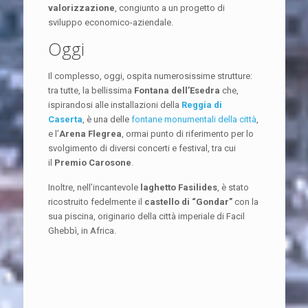
valorizzazione
, congiunto a un progetto di
sviluppo economico-aziendale.
Oggi
Il complesso, oggi, ospita numerosissime strutture:
tra tutte, la bellissima
Fontana dell’Esedra
che,
ispirandosi alle installazioni della
Reggia di
Caserta
, è una delle
fontane monumentali della città
,
e l’
Arena Flegrea
, ormai punto di riferimento per lo
svolgimento di diversi concerti e festival, tra cui
il
Premio Carosone
.
Inoltre, nell’incantevole
laghetto Fasilides
, è stato
ricostruito fedelmente il
castello di “Gondar”
con la
sua piscina, originario della città imperiale di Facil
Ghebbì, in Africa.