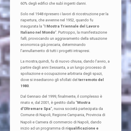
60% degli edifici che subì ingenti danni.
Solo nel 1948 ripresero i lavori di ricostruzione per la
riapertura, che avvenne nel 1952, quando fu
inaugurata la “
I Mostra Triennale del Lavoro
Italiano nel Mondo
“. Purtroppo, la manifestazione
fallì, provocando un aggravamento della situazione
economica già precaria, determinando
l’annullamento di tutti i progetti intrapresi.
La mostra,quindi, fu di nuovo chiusa, dando l’avvio, a
partire dagli anni Sessanta, a un lungo processo di
spoliazione e occupazione arbitraria degli spazi,
dove si insediarono gli sfollati del
terremoto del
1980
.
Dal Gennaio del 1999, finalmente, il complesso è
rinato e, dal 2001, è gestito dalla “
Mostra
d’Oltremare Spa
“, nuova società partecipata da
Comune di Napoli, Regione Campania, Provincia di
Napoli e Camera di commercio di Napoli
, dando
inizio ad un programma di
riqualificazione e