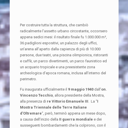
Per costruire tutta la struttura, che cambiò
radicalmente l’assetto urbano circostante, occorsero
appena sedici mesi: il risultato finale fu 1.000.000 m²,
36 padiglioni espositivi, un palazzo degli uffici,
un’arena all’aperto dalla capienza di più di 10.000
persone, due teatri, una piscina olimpionica, ristoranti
e caffè, un parco divertimenti, un parco faunistico ed
un acquario tropicale e una preesistente zona
archeologica d’epoca romana, inclusa all’interno del
perimetro.
Fu inaugurata ufficialmente il
9 maggio 1940
dall’
on.
Vincenzo Tecchio
, allora presidente della Mostra,
alla presenza di
re Vittorio Emanuele III
. La “
I
Mostra Triennale delle Terre Italiane
d’Oltremare
“, però, terminò appena un mese dopo,
a causa dell’inizio della
II guerra mondiale
e dei
susseguenti bombardamenti che la colpirono, con il