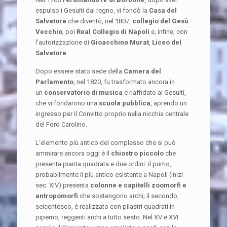
espulso i Gesuiti dal regno, vi fondò la
Casa del
Salvatore
che diventò, nel 1807,
collegio del Gesù
Vecchio
, poi
Real Collegio di Napoli
e, infine, con
l’autorizzazione di
Gioacchino Murat
,
Liceo del
Salvatore
.
Dopo essere stato sede della
Camera del
Parlamento
, nel 1820, fu trasformato ancora in
un
conservatorio di musica
e riaffidato ai Gesuiti,
che vi fondarono una
scuola pubblica
, aprendo un
ingresso per il Convitto proprio nella nicchia centrale
del Foro Carolino.
L’elemento più antico del complesso che si può
ammirare ancora oggi è il
chiostro piccolo
che
presenta pianta quadrata e due ordini: il primo,
probabilmente il più antico esistente a Napoli (inizi
sec. XIV) presenta
colonne e capitelli zoomorfi e
antropomorfi
che sostengono archi; il secondo,
seicentesco, è realizzato con pilastri quadrati in
piperno, reggenti archi a tutto sesto. Nel XV e XVI