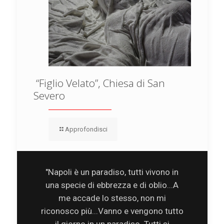
“Figlio Velato”, Chiesa di San
Severo
Approfondisci
"Napoli è un paradiso, tutti vivono in
una specie di ebbrezza e di oblio...A
me accade lo stesso, non mi
riconosco più...Vanno e vengono tutto