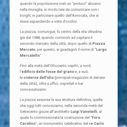
quando la popolazione creò un “
pertuso
” abusivo
nella muraglia, in modo tale da comunicare con i
borghi, in particolare quello dell’Avvocata, che si
stava espandendo a vista d’occhio.
La piazza, comunque, fu centro della vita cittadina
già dal 1588, quando cominciò ad ospitare il
secondo mercato della città, dopo quello di
Piazza
Mercato
; per questo, si guadagnò il nome di “
Largo
Mercatello
“.
Fino alla metà dell’Ottocento ospitò, a nord,
l’
edificio delle fosse del grano
e, a sud,
le
cisterne dell’olio
(principali magazzini di derrate
della città), oltre a uffici, ospedali e bar
conosciutissimi.
La piazza assunse la sua struttura definitiva, quella
che oggi tutti conosciamo, nella seconda metà del
Settecento grazie all’architetto
Luigi Vanvitelli
, al
quale fu commissionata la costruzione del “
Foro
Carolino
“, un monumento celebrativo del
re Carlo