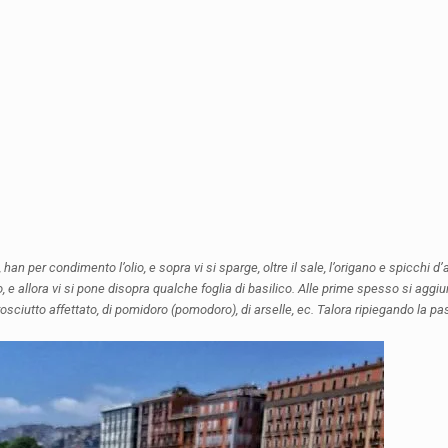
io, han per condimento l’olio, e sopra vi si sparge, oltre il sale, l’origano e spicchi
o, e allora vi si pone disopra qualche foglia di basilico. Alle prime spesso si agg
i prosciutto affettato, di pomidoro (pomodoro), di arselle, ec. Talora ripiegando la