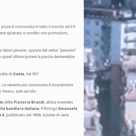
la pizza è conosciuta in tutto il mondo ed è il
 viene spianato e condito con pomodoro,
o latino
pinsere
, oppure del verbo “
pansere
”
 quest’ultima ipotesi la parola deriverebbe
città di
Gaeta
, nel 997.
na. La variante più conosciuta è sicuramente
o fresco, sale ed olio.
to
della
Pizzeria Brandi
, abbia inventato
lla bandiera italiana
. Il filologo
Emanuele
rd
, pubblicato nel 1858, scrisse di varie