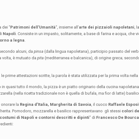
a dei “
Patrimoni dell’Umanità
“, insieme all’
arte dei pizzaioli napoletani
, 
di
Napoli
. Consiste in un impasto, solitamente, a base di farina e acqua, che
forno a legna
.
 secondo alcuni, da
pinsa
(dalla lingua napoletana), participio passato del verb
ua volta, è mutuato da
pita
(mediterranea e balcanica), di origine greca; secondo
e prime attestazioni scritte, la parola è stata utilizzata per la prima volta nella 
o in quasi tutto il mondo, la pizza è un piatto originario della cucina napoleta
lla (nella ricetta tradizionale non è quella di bufala, ma fior di latte) basilic
r onorare la
Regina d’Italia, Margherita di Savoia
, il cuoco
Raffaele Esposi
herita. Pomodoro, mozzarella e basilico rappresentavano gli stessi
colori de
 costumi di Napoli e contorni descritti e dipinti
” di
Francesco De Bourca
edienti: