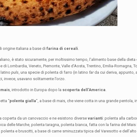
i origine italiana a base di
farina di cereali
.
taliano, è stato sicuramente, per moltissimo tempo, l’alimento base della dieta 
he di Lombardia, Veneto, Piemonte, Valle d’Aosta, Trentino, Emilia-Romagna, To
 latino
puls
, una specie di polenta di farro (in latino
far
da cui deriva, appunto, a
eci, invece, usavano solitamente l’orzo.
l
mais
, introdotto in Europa dopo la
scoperta dell’America
.
etta “
polenta gialla
”, a base di mais, che viene cotta in una grande pentola, 
ita coperta da un canovaccio e ne esistono diverse
varianti
: polenta alla carbo
ica delle Marche, polenta taragna, polenta bianca, fatta con la farina del Mais
 polenta e bruscitti, a base di carne sminuzzata tipica del Varesotto e dell’alt