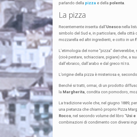
parlando della
pizza
e della
polenta
.
La pizza
Recentemente inserita dall’
Unesco
nella list
simbolo del Sud e, in particolare, della città 
mozzarella ed altri ingredienti, e cotto in un
L’etimologia del nome “pizza” deriverebbe,
(cioè pestare, schiacciare, pigiare) che, a s
dall’ebraico, dall’arabo e dal greco πίτα.
L’origine della pizza è misteriosa e, secondo l
Benché si tratti, ormai, di un prodotto diffus
la
Margherita
, condita con pomodoro, mozzare
La tradizione vuole che, nel giugno 1889, pe
una pietanza che chiamò proprio Pizza Marg
Rocco
, nel secondo volume del libro “
Usi e
combinazioni di condimento con diversi ingr