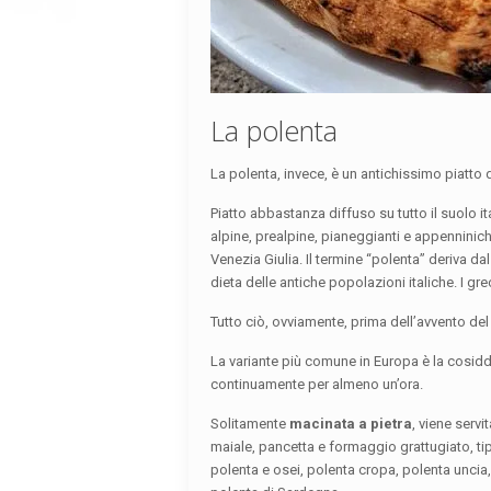
La polenta
La polenta, invece, è un antichissimo piatto d
Piatto abbastanza diffuso su tutto il suolo i
alpine, prealpine, pianeggianti e appenninic
Venezia Giulia. Il termine “polenta” deriva dal
dieta delle antiche popolazioni italiche. I gr
Tutto ciò, ovviamente, prima dell’avvento de
La variante più comune in Europa è la cosidd
continuamente per almeno un’ora.
Solitamente
macinata a pietra
, viene serv
maiale, pancetta e formaggio grattugiato, tip
polenta e osei, polenta cropa, polenta uncia,