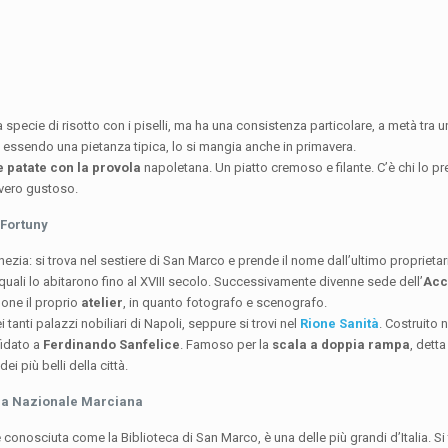
 specie di risotto con i piselli, ma ha una consistenza particolare, a metà tra 
essendo una pietanza tipica, lo si mangia anche in primavera.
 patate con la provola
napoletana. Un piatto cremoso e filante. C’è chi lo pr
vvero gustoso.
 Fortuny
ezia: si trova nel sestiere di San Marco e prende il nome dall’ultimo proprietar
 quali lo abitarono fino al XVIII secolo. Successivamente divenne sede dell’
Acc
one il proprio
atelier
, in quanto fotografo e scenografo.
 tanti palazzi nobiliari di Napoli, seppure si trovi nel
Rione Sanità
. Costruito
ffidato a
Ferdinando Sanfelice
. Famoso per la
scala a doppia rampa
, detta
 più belli della città.
teca Nazionale Marciana
 conosciuta come la Biblioteca di San Marco, è una delle più grandi d’Italia. Si 