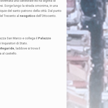
 diventata una cattedrale ed ha dignità di
esi. Sorge lungo la strada omonima, in una
liquie del santo patrono della città. Dal punto
el Trecento al
neogotico
dell’Ottocento.
iazza San Marco e collega il
Palazzo
 Inquisitori di Stato.
i Megaride
, laddove si trova il
 al castello.