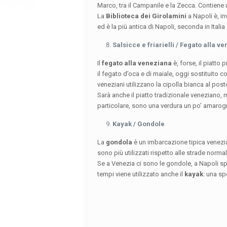
Marco, tra il Campanile e la Zecca. Contiene
La
Biblioteca dei Girolamini
a Napoli è, in
ed è la più antica di Napoli, seconda in Ital
Salsicce e friarielli / Fegato alla v
Il
fegato alla veneziana
è, forse, il piatto
il fegato d’oca e di maiale, oggi sostituito con
veneziani utilizzano la cipolla bianca al posto
Sarà anche il piatto tradizionale veneziano, 
particolare, sono una verdura un po’ amarogn
Kayak / Gondole
La
gondola
è un imbarcazione tipica venezia
sono più utilizzati rispetto alle strade normal
Se a Venezia ci sono le gondole, a Napoli sp
tempi viene utilizzato anche il
kayak
: una sp