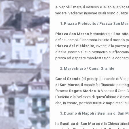
A Napoli il mare, il Vesuvio e le isole; a Ven
vedere. Vediamo insieme quali sono queste 
Piazza Plebiscito / Piazza San Ma
Piazza San Marco
è considerata il
salotto
definiti campi. È rinomata in tutto il mondo p
Piazza del Plebiscito
, invece, è la piazza p
d’Italia. Intorno al suo perimetro si affaccian
presta ad ospitare manifestazioni e concerti
Marechiaro / Canal Grande
Canal Grande
è il principale canale di Vene
di San Marco
. Il canale è affiancato da mag
famosa
Regata Storica
. A Venezia il Gran 
L’unicità e la bellezza di quest’ultimo è davve
che, in estate, portano turisti e napoletani 
Duomo di Napoli / Basilica di San 
La
Basilica di San Marco
è la Chiesa princ