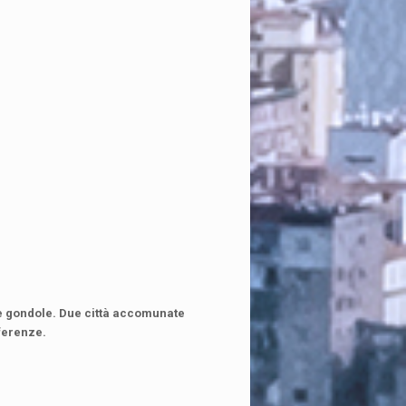
 le gondole. Due città accomunate
fferenze.