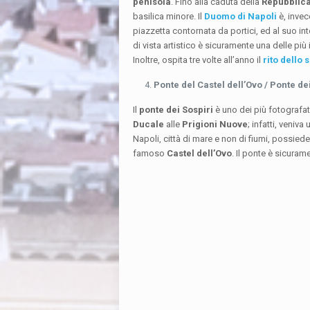
penisola
. Fino alla caduta della
Repubblic
basilica minore. Il
Duomo di Napoli
è, invec
piazzetta contornata da portici, ed al suo int
di vista artistico è sicuramente una delle più
Inoltre, ospita tre volte all’anno il
rito dello
Ponte del Castel dell’Ovo / Ponte de
Il
ponte dei Sospiri
è uno dei più fotografati 
Ducale
alle
Prigioni Nuove
; infatti, veniv
Napoli, città di mare e non di fiumi, possied
famoso
Castel dell’Ovo
. Il ponte è sicuram