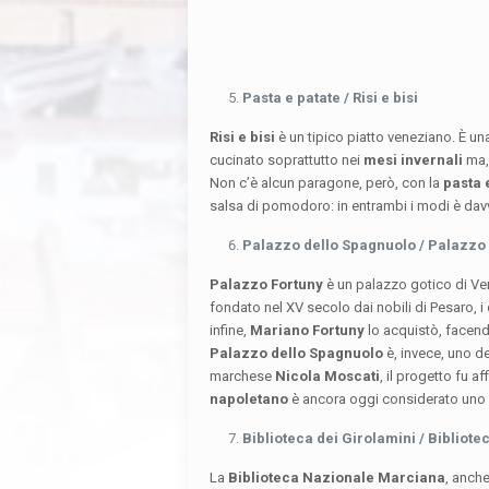
Pasta e patate / Risi e bisi
Risi e bisi
è un tipico piatto veneziano. È una
cucinato soprattutto nei
mesi invernali
ma, 
Non c’è alcun paragone, però, con la
pasta e
salsa di pomodoro: in entrambi i modi è da
Palazzo dello Spagnuolo / Palazzo
Palazzo Fortuny
è un palazzo gotico di Ven
fondato nel XV secolo dai nobili di Pesaro, i
infine,
Mariano Fortuny
lo acquistò, facend
Palazzo dello Spagnuolo
è, invece, uno dei
marchese
Nicola Moscati
, il progetto fu a
napoletano
è ancora oggi considerato uno dei
Biblioteca dei Girolamini / Biblio
La
Biblioteca Nazionale Marciana
, anche