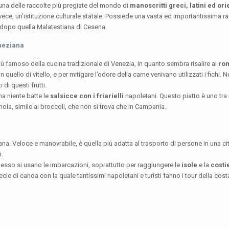
 una delle raccolte più pregiate del mondo di
manoscritti greci, latini ed ori
vece, un’istituzione culturale statale. Possiede una vasta ed importantissima rac
ia dopo quella Malatestiana di Cesena.
eneziana
 più famoso della cucina tradizionale di Venezia, in quanto sembra risalire ai
ro
 quello di vitello, e per mitigare l’odore della carne venivano utilizzati i fichi. 
 di questi frutti.
ma niente batte le
salsicce con i friarielli
napoletani. Questo piatto è uno tra i pi
ola, simile ai broccoli, che non si trova che in Campania.
na. Veloce e manovrabile, è quella più adatta al trasporto di persone in una c
i.
esso si usano le imbarcazioni, soprattutto per raggiungere le
isole
e la
costi
ecie di canoa con la quale tantissimi napoletani e turisti fanno i tour della cos