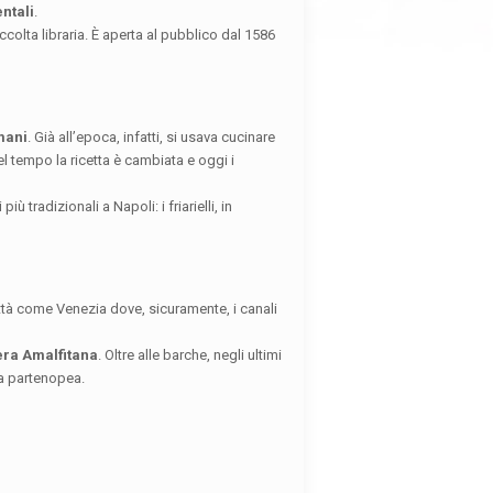
entali
.
colta libraria. È aperta al pubblico dal 1586
mani
. Già all’epoca, infatti, si usava cucinare
Nel tempo la ricetta è cambiata e oggi i
ù tradizionali a Napoli: i friarielli, in
ittà come Venezia dove, sicuramente, i canali
era Amalfitana
. Oltre alle barche, negli ultimi
ta partenopea.