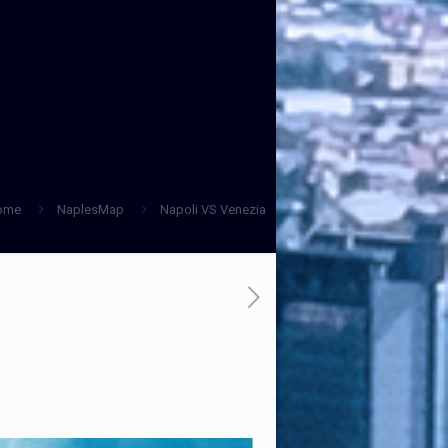
ome
NaplesMap
Napoli VS Venezia