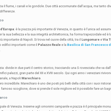
ezia il fiume, i canali e le gondole. Due città accomunate dall’acqua, ma tanto di
differenze.
rco
 d’Europa
: è la piazza più importante di Venezia, in quanto è l’unica ad assumer
er la sua bellezza e la sua integrità architettonica, ha forma trapezoidale ed è 
iù importante di Napoli. Si trova nel cuore della città, tra il
Lungomare
e
Via 
o edifici importanti come il
Palazzo Reale
e la
Basilica di San Francesco d
.
zia: divide in due parti il centro storico, tracciando una S rovesciata che va dal
nifici palazzi, gran parte del XII e XVIII secolo. Qui ogni anno i veneziani rivivo
Canale, a Napoli
Marechiaro
.
ro incredibile. Marechiaro è uno dei posti più belli della città con i suoi ristor
sul famoso scoglione, dove si prende il sole migliore ed è possibile fare un ba
Marco
ipale di Venezia. Insieme agli omonimi campanile e piazza è il principale mo