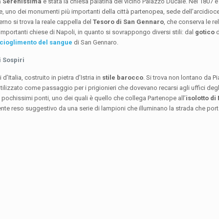
a Serenissima
è stata la chiesa palatina del vicino Palazzo Ducale. Nel 1807 è
e, uno dei monumenti più importanti della città partenopea, sede dell’arcidioc
erno si trova la reale cappella del
Tesoro di San Gennaro
, che conserva le re
 importanti chiese di Napoli, in quanto si sovrappongo diversi stili: dal
gotico
d
 scioglimento del sangue
di San Gennaro.
i Sospiri
d’Italia, costruito in pietra d’Istria in
stile barocco
. Si trova non lontano da P
a utilizzato come passaggio per i prigionieri che dovevano recarsi agli uffici degli
e pochissimi ponti, uno dei quali è quello che collega Partenope all’
isolotto d
ente reso suggestivo da una serie di lampioni che illuminano la strada che porta