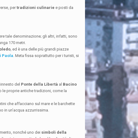
verse, per
tradizioni culinarie
e posti da
e tale denominazione; gli altri, infatti, sono
lunga 170 metri.
Toledo
, ed è una delle più grandi piazze
i Paola
. Meta fissa soprattutto per i turisti, si
l’innesto del
Ponte della Libertà
al
Bacino
no le proprie antiche tradizioni, come la
antini che affacciano sul mare e le barchette
gno in un’acqua azzurrissima.
numento, nonché uno dei
simboli della