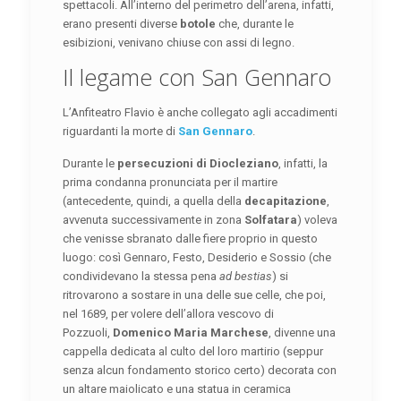
spettacoli. All’interno del perimetro dell’arena, infatti,
erano presenti diverse
botole
che, durante le
esibizioni, venivano chiuse con assi di legno.
Il legame con San Gennaro
L’Anfiteatro Flavio è anche collegato agli accadimenti
riguardanti la morte di
San Gennaro
.
Durante le
persecuzioni di Diocleziano
, infatti, la
prima condanna pronunciata per il martire
(antecedente, quindi, a quella della
decapitazione
,
avvenuta successivamente in zona
Solfatara
) voleva
che venisse sbranato dalle fiere proprio in questo
luogo: così Gennaro, Festo, Desiderio e Sossio (che
condividevano la stessa pena
ad bestias
) si
ritrovarono a sostare in una delle sue celle, che poi,
nel 1689, per volere dell’allora vescovo di
Pozzuoli,
Domenico Maria Marchese
, divenne una
cappella dedicata al culto del loro martirio (seppur
senza alcun fondamento storico certo) decorata con
un altare maiolicato e una statua in ceramica