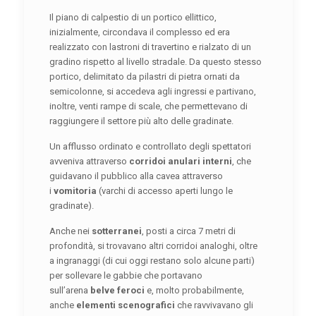
Il piano di calpestio di un portico ellittico,
inizialmente, circondava il complesso ed era
realizzato con lastroni di travertino e rialzato di un
gradino rispetto al livello stradale. Da questo stesso
portico, delimitato da pilastri di pietra ornati da
semicolonne, si accedeva agli ingressi e partivano,
inoltre, venti rampe di scale, che permettevano di
raggiungere il settore più alto delle gradinate.
Un afflusso ordinato e controllato degli spettatori
avveniva attraverso
corridoi anulari interni
, che
guidavano il pubblico alla cavea attraverso
i
vomitoria
(varchi di accesso aperti lungo le
gradinate).
Anche nei
sotterranei
, posti a circa 7 metri di
profondità, si trovavano altri corridoi analoghi, oltre
a ingranaggi (di cui oggi restano solo alcune parti)
per sollevare le gabbie che portavano
sull’arena
belve feroci
e, molto probabilmente,
anche
elementi scenografici
che ravvivavano gli