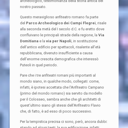
archeologico, testimonianza della storia antica del
nostro passato.
Questo meraviglioso anfiteatro romano fa parte
del
Parco Archeologico dei Campi Flegrei
, risale
alla seconda metà del I secolo d.C. e fu eretto dove
confluivano le principali strade della regione, la
Via
Domitiana
e la
via per Napoli
, in sostituzione
dell’antico edificio per spettacoli, risalente all’età
repubblicana, divenuto insufficiente a causa
dell’enorme crescita demografica che interessò
Puteoli in quel periodo.
Pare che i tre anfiteatri romani più importanti al
mondo siano, in qualche modo, collegati: come,
infatti, è ipotesi accettata che l’Anfiteatro Campano
(primo del mondo romano) sia servito da modello
per il Colosseo, sembra anche che gli architetti di
quest’ultimo siano gli stessi dell’Anfiteatro Flavio
che, di fatto, è ad esso di poco successivo.
Per la tempistica precisa ci sono, però, ancora dubbi:
stando ad alcuni testi, la sua edificazione, infatti,