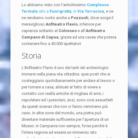
Lo abbiamo visto con l’antichissimo
Complesso
Termale
sito a
Fuorigrotta
, in
Via Terracina
, e ce
ne rendiamo conto anche a
Pozzuoli
, dove sorge il
meraviglioso
Anfiteatro Flavio
, inferiore per
capienza soltanto al
Colosseo
e all’
Anfiteatro
Campano di Capua
, grazie ad una cavea che poteva
contenere fino a 40.000 spettatori.
Storia
L’Anfiteatro Flavio è uno dei tanti siti archeologici
immersi nella piena vita cittadina: quei posti che si
costeggiano quotidianamente per andare al lavoro o
per tornare a casa, abituati al fatto di vivere a
contatto con realtà antiche di migliaia di anni; i
napoletani ed i puteolani, anzi, sono così assuefatti
da questi scenari che non ci fanno nemmeno più
caso. In altre zone del mondo, una pietra può
diventare materiale sufficiente per l’apertura di un
Museo: in Campania non sempre, forse perchè è
l’intera regione ad essere un immenso sito