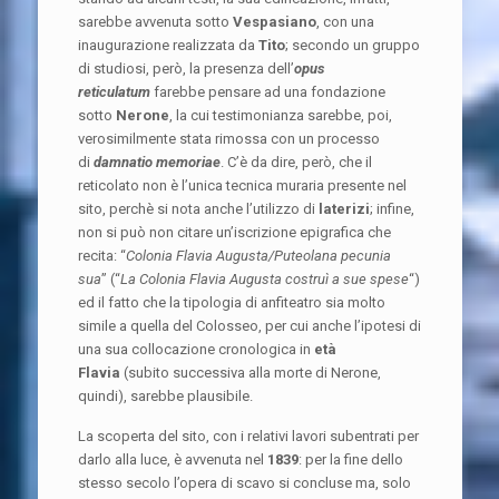
sarebbe avvenuta sotto
Vespasiano
, con una
inaugurazione realizzata da
Tito
; secondo un gruppo
di studiosi, però, la presenza dell’
opus
reticulatum
farebbe pensare ad una fondazione
sotto
Nerone
, la cui testimonianza sarebbe, poi,
verosimilmente stata rimossa con un processo
di
damnatio memoriae
. C’è da dire, però, che il
reticolato non è l’unica tecnica muraria presente nel
sito, perchè si nota anche l’utilizzo di
laterizi
; infine,
non si può non citare un’iscrizione epigrafica che
recita: “
Colonia Flavia Augusta/Puteolana pecunia
sua
” (“
La Colonia Flavia Augusta costruì a sue spese
“)
ed il fatto che la tipologia di anfiteatro sia molto
simile a quella del Colosseo, per cui anche l’ipotesi di
una sua collocazione cronologica in
età
Flavia
(subito successiva alla morte di Nerone,
quindi), sarebbe plausibile.
La scoperta del sito, con i relativi lavori subentrati per
darlo alla luce, è avvenuta nel
1839
: per la fine dello
stesso secolo l’opera di scavo si concluse ma, solo