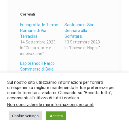
Correlati
Fuorigrotta: le Terme
Santuario di San
Romane di Via
Gennaro alla
Terracina
Solfatara
14 Settembre 2023
13 Settembre 2023
In "Cultura, arte e
In "Chiese di Napoli"
innovazione"
Esplorando il Parco
Sommerso di Baia
24 Maggio 2024
In "Attualità"
Sul nostro sito utilizziamo informazioni per fornirti
un'esperienza migliore mantenendo le tue preferenze per
quando tornerai a visitarci. Cliccando su "Accetta tutto",
acconsenti all'utilizzo di tutti i cookies.
Share
Non condividere le mie informazioni personali
.
Cookie Settings
Accetta
Post correlati