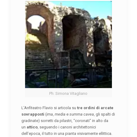
Ph: Simona Vitagliano
L’Anfiteatro Flavio si articola su
tre ordini di arcate
sovrapposti
(
ima
,
media
e
summa cavea
, gli spalti di
gradinate) sorretti da pilastri, “coronati” in alto da
un
attico
, seguendo i canoni architettonici
dell’epoca, il tutto in una pianta visivamente ellittica.