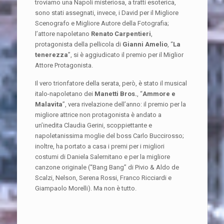
troviamo una Napoli misteriosa, a tratti esoterica,
sono stati assegnati, invece, i David per il Migliore
Scenografo e Migliore Autore della Fotografia;
l’attore napoletano
Renato Carpentieri
,
protagonista della pellicola di
Gianni Amelio
, “
La
tenerezza
”, si è aggiudicato il premio per il Miglior
Attore Protagonista.
Il vero trionfatore della serata, però, è stato il musical
italo-napoletano dei
Manetti Bros.
, “
Ammore e
Malavita
”, vera rivelazione dell’anno: il premio per la
migliore attrice non protagonista è andato a
un’inedita Claudia Gerini, scoppiettante e
napoletanissima moglie del boss Carlo Buccirosso;
inoltre, ha portato a casa i premi per i migliori
costumi di Daniela Salernitano e per la migliore
canzone originale (“Bang Bang” di Pivio & Aldo de
Scalzi, Nelson, Serena Rossi, Franco Ricciardi e
Giampaolo Morelli). Ma non è tutto.