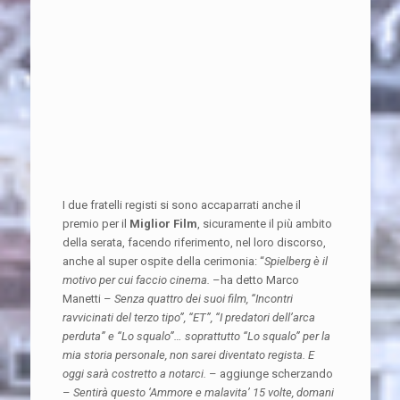
I due fratelli registi si sono accaparrati anche il
premio per il
Miglior Film
, sicuramente il più ambito
della serata, facendo riferimento, nel loro discorso,
anche al super ospite della cerimonia: “
Spielberg è il
motivo per cui faccio cinema.
–ha detto Marco
Manetti –
Senza quattro dei suoi film, “Incontri
ravvicinati del terzo tipo”, “ET”, “I predatori dell’arca
perduta” e “Lo squalo”… soprattutto “Lo squalo” per la
mia storia personale, non sarei diventato regista. E
oggi sarà costretto a notarci.
– aggiunge scherzando
–
Sentirà questo ‘Ammore e malavita’ 15 volte, domani