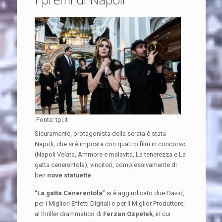
Fonte: tpi.it
Sicuramente, protagonista della serata è stata
Napoli, che si è imposta con quattro film in concorso
(Napoli Velata, Ammore e malavita, La tenerezza e La
gatta cenerentola), vincitori, complessivamente di
ben
nove statuette
.
“
La gatta Cenerentola
” si è aggiudicato due David,
per i Migliori Effetti Digitali e per il Miglior Produttore;
al thriller drammatico di
Ferzan Ozpetek
, in cui