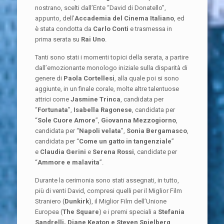
nostrano, scelti dall’Ente “David di Donatello”,
appunto, dell’
Accademia del Cinema Italiano
, ed
è stata condotta da
Carlo Conti
e trasmessa in
prima serata su
Rai Uno
.
Tanti sono stati i momenti topici della serata, a partire
dall’emozionante monologo iniziale sulla disparità di
genere di
Paola Cortellesi
, alla quale poi si sono
aggiunte, in un finale corale, molte altre talentuose
attrici come
Jasmine Trinca
, candidata per
“
Fortunata
”,
Isabella Ragonese
, candidata per
“
Sole Cuore Amore
”,
Giovanna Mezzogiorno
,
candidata per “
Napoli velata
”,
Sonia Bergamasco
,
candidata per “
Come un gatto in tangenziale
”
e
Claudia Gerini
e
Serena Rossi
, candidate per
“
Ammore e malavita
”.
Durante la cerimonia sono stati assegnati, in tutto,
più di venti David, compresi quelli per il Miglior Film
Straniero (
Dunkirk
), il Miglior Film dell’Unione
Europea (
The Square
) e i premi speciali a
Stefania
Sandrelli, Diane Keaton e Steven Spielberg
,