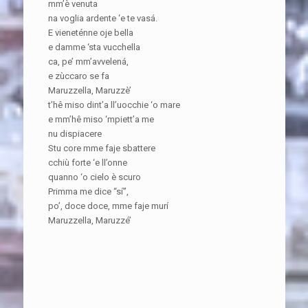
mm’è venuta
na voglia ardente ‘e te vasá.
E vieneténne oje bella
e damme ‘sta vucchella
ca, pe’ mm’avvelená,
e zùccaro se fa
Maruzzella, Maruzzè’
t’hê miso dint’a ll’uocchie ‘o mare
e mm’hê miso ‘mpiett’a me
nu dispiacere
Stu core mme faje sbattere
cchiù forte ‘e ll’onne
quanno ‘o cielo è scuro
Primma me dice “sí”,
po’, doce doce, mme faje murí
Maruzzella, Maruzzé’