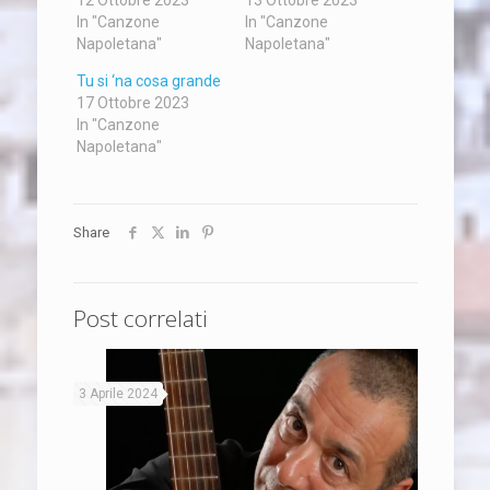
In "Canzone
In "Canzone
Napoletana"
Napoletana"
Tu si ‘na cosa grande
17 Ottobre 2023
In "Canzone
Napoletana"
Share
Post correlati
3 Aprile 2024