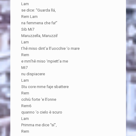
Lam
se dice: “Guarda llá,
Rem Lam
na femmena che fa!”
Sib Mi7
Maruzzella, Maruzzè’
Lam
t’hê miso dint’a ll’uocchie ‘o mare
Rem
e mm’hê miso ‘mpiett’a me
Mi7
nu dispiacere
Lam
Stu core mme faje sbattere
Rem
cchiù forte ‘e ll’onne
Rem6
quanno ‘o cielo è scuro
Lam
Primma me dice “sí”,
Rem