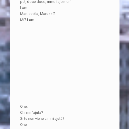
po’, doce doce, mme faje murí
Lam
Maruzzella, Maruzzé’
Mi7 Lam
Ohé!
Chi mm’ajuta?
Si tu nun viene a mm’ajutá?
Ohé,