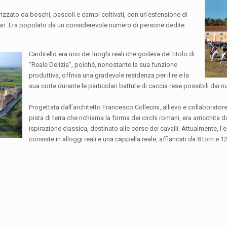
rizzato da boschi, pascoli e campi coltivati, con un’estensione di
tari. Era popolato da un considerevole numero di persone dedite
Carditello era uno dei luoghi reali che godeva del titolo di
“Reale Delizia”, poiché, nonostante la sua funzione
produttiva, offriva una gradevole residenza per il re e la
sua corte durante le particolari battute di caccia rese possibili dai 
Progettata dall’architetto Francesco Collecini, allievo e collaboratore 
pista di terra che richiama la forma dei circhi romani, era arricchita 
ispirazione classica, destinato alle corse dei cavalli. Attualmente, l
consiste in alloggi reali e una cappella reale, affiancati da 8 torri e 