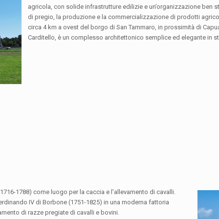
agricola, con solide infrastrutture edilizie e un’organizzazione ben st
di pregio, la produzione e la commercializzazione di prodotti agricoli 
circa 4 km a ovest del borgo di San Tammaro, in prossimità di Capua
Carditello, è un complesso architettonico semplice ed elegante in st
1716-1788) come luogo per la caccia e l’allevamento di cavalli.
erdinando IV di Borbone (1751-1825) in una moderna fattoria
amento di razze pregiate di cavalli e bovini.