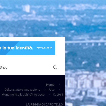
 Shop
Home
Cultura, arte e innovazione
Arte
Monumenti e luoghi d'interesse
Castelli
LA REGGIA DI CARDITELLO