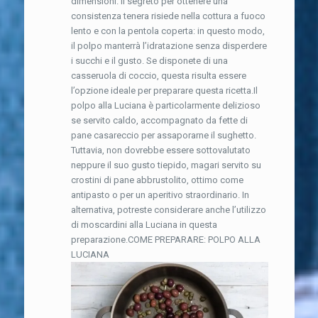
dimensioni. Il segreto per ottenere una
consistenza tenera risiede nella cottura a fuoco
lento e con la pentola coperta: in questo modo,
il polpo manterrà l’idratazione senza disperdere
i succhi e il gusto. Se disponete di una
casseruola di coccio, questa risulta essere
l’opzione ideale per preparare questa ricetta.Il
polpo alla Luciana è particolarmente delizioso
se servito caldo, accompagnato da fette di
pane casareccio per assaporarne il sughetto.
Tuttavia, non dovrebbe essere sottovalutato
neppure il suo gusto tiepido, magari servito su
crostini di pane abbrustolito, ottimo come
antipasto o per un aperitivo straordinario. In
alternativa, potreste considerare anche l’utilizzo
di moscardini alla Luciana in questa
preparazione.COME PREPARARE: POLPO ALLA
LUCIANA