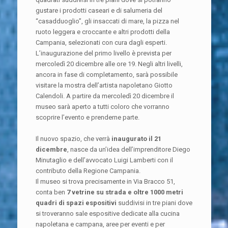
gustare i prodotti caseari e di salumeria del
“casadduoglio”, gli insaccati di mare, la pizza nel
ruoto leggera e croccante e altri prodotti della
Campania, selezionati con cura dagli esperti.
L’inaugurazione del primo livello è prevista per
mercoledì 20 dicembre alle ore 19. Negli altri livelli,
ancora in fase di completamento, sarà possibile
visitare la mostra dell’artista napoletano Giotto
Calendoli. A partire da mercoledì 20 dicembre il
museo sarà aperto a tutti coloro che vorranno
scoprire l’evento e prenderne parte.
Il nuovo spazio, che verrà
inaugurato il
21
dicembre
, nasce da un’idea dell’imprenditore Diego
Minutaglio e dell’avvocato Luigi Lamberti con il
contributo della Regione Campania.
Il museo si trova precisamente in Via Bracco 51,
conta ben
7 vetrine su strada e oltre 1000 metri
quadri di spazi espositivi
suddivisi in tre piani dove
si troveranno sale espositive dedicate alla cucina
napoletana e campana, aree per eventi e per